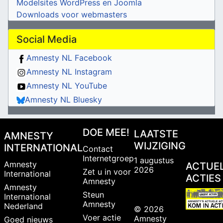
Modelsites WordPress en Joomla
Downloads voor webmasters
Social Media
Amnesty NL Facebook
Amnesty NL Instagram
Amnesty NL YouTube
Amnesty NL Bluesky
DOE MEE!
LAATSTE
AMNESTY
WIJZIGING
INTERNATIONAL
Contact
Internetgroep
1 augustus
Amnesty
ACTUE
2026
Zet u in voor
International
ACTIES
Amnesty
Amnesty
Steun
International
Amnesty
Nederland
© 2026
Voer actie
Amnesty
Goed nieuws