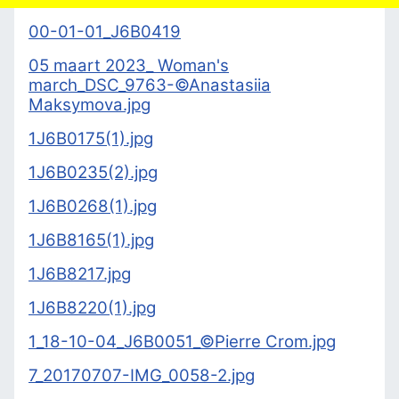
00-01-01_J6B0419
05 maart 2023_ Woman's
march_DSC_9763-©Anastasiia
Maksymova.jpg
1J6B0175(1).jpg
1J6B0235(2).jpg
1J6B0268(1).jpg
1J6B8165(1).jpg
1J6B8217.jpg
1J6B8220(1).jpg
1_18-10-04_J6B0051_©Pierre Crom.jpg
7_20170707-IMG_0058-2.jpg